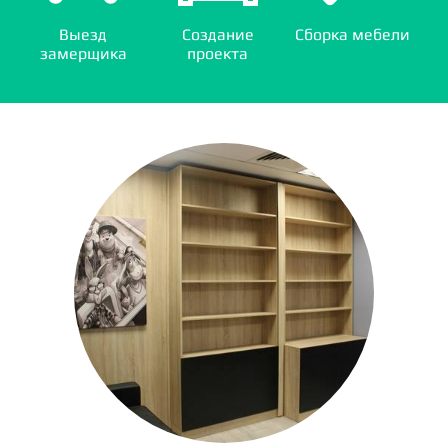
Выезд
Создание
Сборка мебели
замерщика
проекта