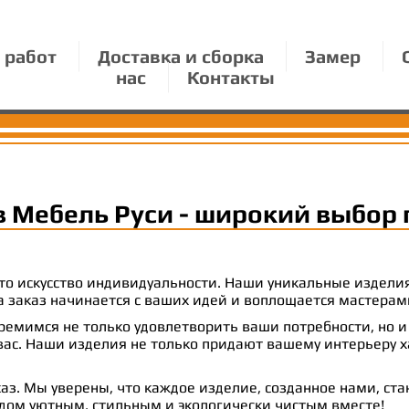
 работ
Доставка и сборка
Замер
нас
Контакты
в Мебель Руси - широкий выбор 
 это искусство индивидуальности. Наши уникальные издел
 на заказ начинается с ваших идей и воплощается масте
емимся не только удовлетворить ваши потребности, но и
с. Наши изделия не только придают вашему интерьеру ха
аз. Мы уверены, что каждое изделие, созданное нами, ст
 дом уютным, стильным и экологически чистым вместе!