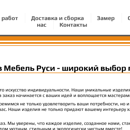
 работ
Доставка и сборка
Замер
нас
Контакты
в Мебель Руси - широкий выбор 
 это искусство индивидуальности. Наши уникальные издел
 на заказ начинается с ваших идей и воплощается масте
емимся не только удовлетворить ваши потребности, но и
с. Наши изделия не только придают вашему интерьеру ха
аз. Мы уверены, что каждое изделие, созданное нами, ст
 дом уютным, стильным и экологически чистым вместе!