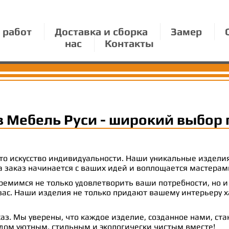
 работ
Доставка и сборка
Замер
нас
Контакты
в Мебель Руси - широкий выбор 
 это искусство индивидуальности. Наши уникальные издел
 на заказ начинается с ваших идей и воплощается масте
емимся не только удовлетворить ваши потребности, но и
с. Наши изделия не только придают вашему интерьеру ха
аз. Мы уверены, что каждое изделие, созданное нами, ст
 дом уютным, стильным и экологически чистым вместе!