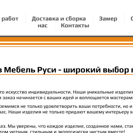
 работ
Доставка и сборка
Замер
нас
Контакты
в Мебель Руси - широкий выбор 
 это искусство индивидуальности. Наши уникальные издел
 на заказ начинается с ваших идей и воплощается масте
емимся не только удовлетворить ваши потребности, но и
с. Наши изделия не только придают вашему интерьеру ха
аз. Мы уверены, что каждое изделие, созданное нами, ст
 дом уютным, стильным и экологически чистым вместе!