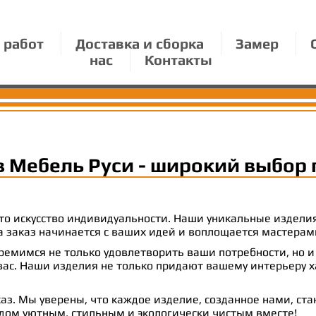
 работ
Доставка и сборка
Замер
нас
Контакты
в Мебель Руси - широкий выбор 
 это искусство индивидуальности. Наши уникальные издел
 на заказ начинается с ваших идей и воплощается масте
емимся не только удовлетворить ваши потребности, но и
с. Наши изделия не только придают вашему интерьеру ха
аз. Мы уверены, что каждое изделие, созданное нами, ст
 дом уютным, стильным и экологически чистым вместе!