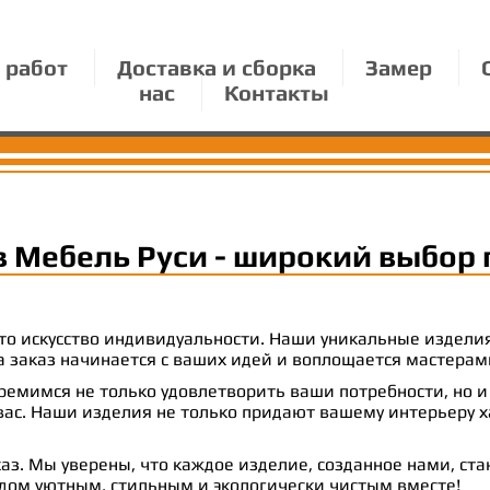
 работ
Доставка и сборка
Замер
нас
Контакты
в Мебель Руси - широкий выбор 
 это искусство индивидуальности. Наши уникальные издел
 на заказ начинается с ваших идей и воплощается масте
емимся не только удовлетворить ваши потребности, но и
с. Наши изделия не только придают вашему интерьеру ха
аз. Мы уверены, что каждое изделие, созданное нами, ст
 дом уютным, стильным и экологически чистым вместе!