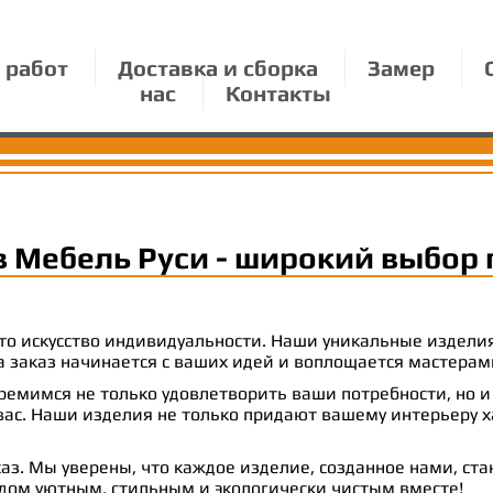
 работ
Доставка и сборка
Замер
нас
Контакты
в Мебель Руси - широкий выбор 
 это искусство индивидуальности. Наши уникальные издел
 на заказ начинается с ваших идей и воплощается масте
емимся не только удовлетворить ваши потребности, но и
с. Наши изделия не только придают вашему интерьеру ха
аз. Мы уверены, что каждое изделие, созданное нами, ст
 дом уютным, стильным и экологически чистым вместе!