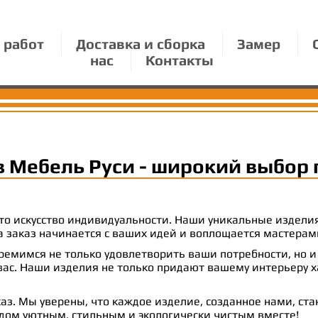
 работ
Доставка и сборка
Замер
нас
Контакты
в Мебель Руси - широкий выбор 
 это искусство индивидуальности. Наши уникальные издел
 на заказ начинается с ваших идей и воплощается масте
емимся не только удовлетворить ваши потребности, но и
с. Наши изделия не только придают вашему интерьеру ха
аз. Мы уверены, что каждое изделие, созданное нами, ст
 дом уютным, стильным и экологически чистым вместе!