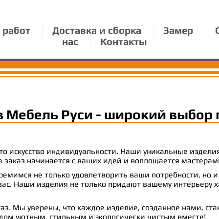
 работ
Доставка и сборка
Замер
нас
Контакты
в Мебель Руси - широкий выбор 
 это искусство индивидуальности. Наши уникальные издел
 на заказ начинается с ваших идей и воплощается масте
емимся не только удовлетворить ваши потребности, но и
с. Наши изделия не только придают вашему интерьеру ха
аз. Мы уверены, что каждое изделие, созданное нами, ст
 дом уютным, стильным и экологически чистым вместе!