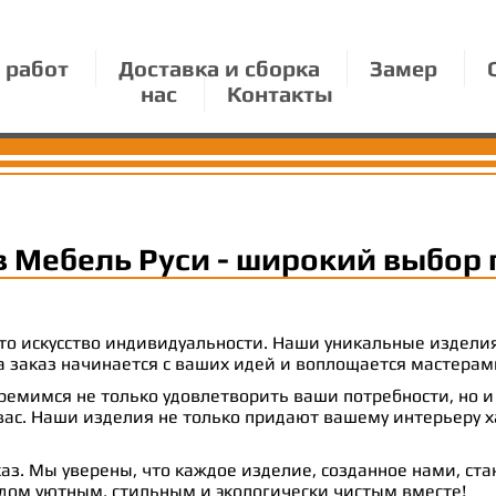
 работ
Доставка и сборка
Замер
нас
Контакты
в Мебель Руси - широкий выбор 
 это искусство индивидуальности. Наши уникальные издел
 на заказ начинается с ваших идей и воплощается масте
емимся не только удовлетворить ваши потребности, но и
с. Наши изделия не только придают вашему интерьеру ха
аз. Мы уверены, что каждое изделие, созданное нами, ст
 дом уютным, стильным и экологически чистым вместе!