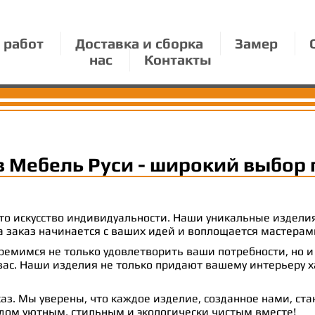
 работ
Доставка и сборка
Замер
нас
Контакты
в Мебель Руси - широкий выбор 
 это искусство индивидуальности. Наши уникальные издел
 на заказ начинается с ваших идей и воплощается масте
емимся не только удовлетворить ваши потребности, но и
с. Наши изделия не только придают вашему интерьеру ха
аз. Мы уверены, что каждое изделие, созданное нами, ст
 дом уютным, стильным и экологически чистым вместе!