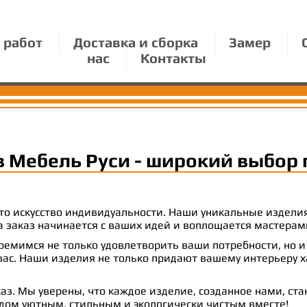
 работ
Доставка и сборка
Замер
нас
Контакты
в Мебель Руси - широкий выбор 
 это искусство индивидуальности. Наши уникальные издел
 на заказ начинается с ваших идей и воплощается масте
емимся не только удовлетворить ваши потребности, но и
с. Наши изделия не только придают вашему интерьеру ха
аз. Мы уверены, что каждое изделие, созданное нами, ст
 дом уютным, стильным и экологически чистым вместе!