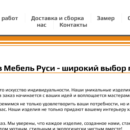
 работ
Доставка и сборка
Замер
нас
Контакты
в Мебель Руси - широкий выбор 
 это искусство индивидуальности. Наши уникальные издел
 на заказ начинается с ваших идей и воплощается масте
емимся не только удовлетворить ваши потребности, но и
с. Наши изделия не только придают вашему интерьеру ха
аз. Мы уверены, что каждое изделие, созданное нами, ст
 дом уютным, стильным и экологически чистым вместе!