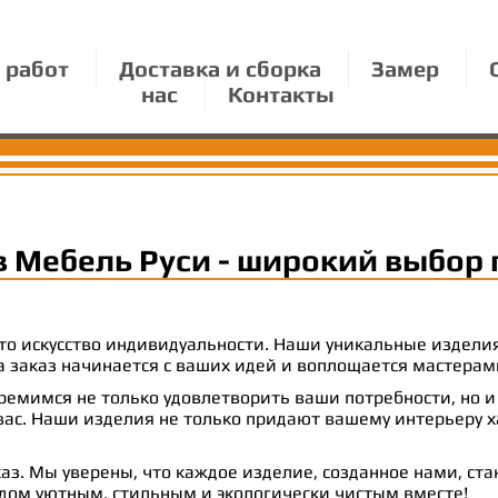
 работ
Доставка и сборка
Замер
нас
Контакты
в Мебель Руси - широкий выбор 
 это искусство индивидуальности. Наши уникальные издел
 на заказ начинается с ваших идей и воплощается масте
емимся не только удовлетворить ваши потребности, но и
с. Наши изделия не только придают вашему интерьеру ха
аз. Мы уверены, что каждое изделие, созданное нами, ст
 дом уютным, стильным и экологически чистым вместе!