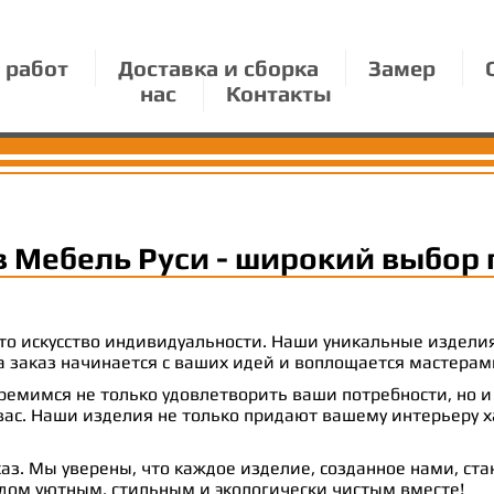
 работ
Доставка и сборка
Замер
нас
Контакты
в Мебель Руси - широкий выбор 
 это искусство индивидуальности. Наши уникальные издел
 на заказ начинается с ваших идей и воплощается масте
емимся не только удовлетворить ваши потребности, но и
с. Наши изделия не только придают вашему интерьеру ха
аз. Мы уверены, что каждое изделие, созданное нами, ст
 дом уютным, стильным и экологически чистым вместе!