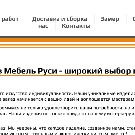
 работ
Доставка и сборка
Замер
нас
Контакты
в Мебель Руси - широкий выбор 
 это искусство индивидуальности. Наши уникальные издел
 на заказ начинается с ваших идей и воплощается масте
емимся не только удовлетворить ваши потребности, но и
с. Наши изделия не только придают вашему интерьеру ха
аз. Мы уверены, что каждое изделие, созданное нами, ст
 дом уютным, стильным и экологически чистым вместе!