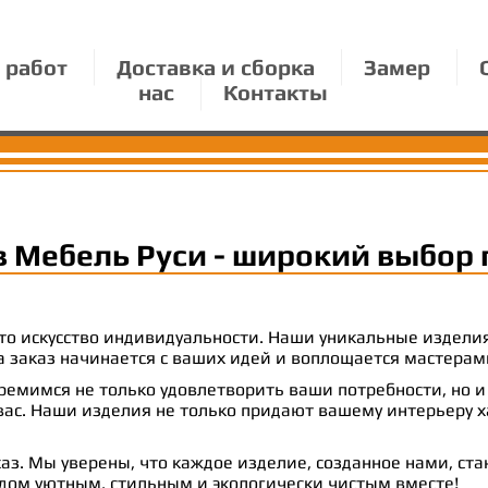
 работ
Доставка и сборка
Замер
нас
Контакты
в Мебель Руси - широкий выбор 
 это искусство индивидуальности. Наши уникальные издел
 на заказ начинается с ваших идей и воплощается масте
емимся не только удовлетворить ваши потребности, но и
с. Наши изделия не только придают вашему интерьеру ха
аз. Мы уверены, что каждое изделие, созданное нами, ст
 дом уютным, стильным и экологически чистым вместе!