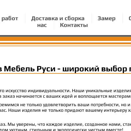
 работ
Доставка и сборка
Замер
нас
Контакты
в Мебель Руси - широкий выбор 
 это искусство индивидуальности. Наши уникальные издел
 на заказ начинается с ваших идей и воплощается масте
емимся не только удовлетворить ваши потребности, но и
с. Наши изделия не только придают вашему интерьеру ха
аз. Мы уверены, что каждое изделие, созданное нами, ст
 дом уютным, стильным и экологически чистым вместе!