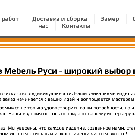
 работ
Доставка и сборка
Замер
нас
Контакты
в Мебель Руси - широкий выбор 
 это искусство индивидуальности. Наши уникальные издел
 на заказ начинается с ваших идей и воплощается масте
емимся не только удовлетворить ваши потребности, но и
с. Наши изделия не только придают вашему интерьеру ха
аз. Мы уверены, что каждое изделие, созданное нами, ст
 дом уютным, стильным и экологически чистым вместе!