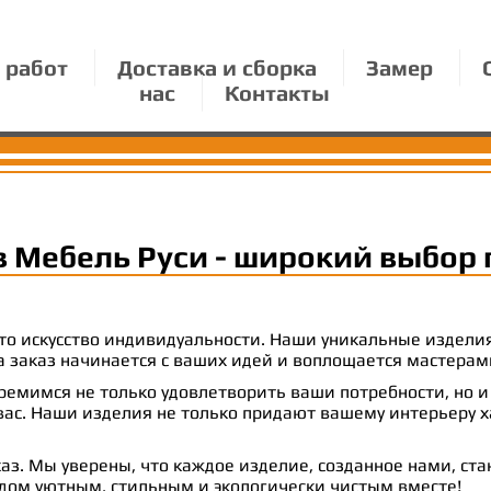
 работ
Доставка и сборка
Замер
нас
Контакты
в Мебель Руси - широкий выбор 
 это искусство индивидуальности. Наши уникальные издел
 на заказ начинается с ваших идей и воплощается масте
емимся не только удовлетворить ваши потребности, но и
с. Наши изделия не только придают вашему интерьеру ха
аз. Мы уверены, что каждое изделие, созданное нами, ст
 дом уютным, стильным и экологически чистым вместе!