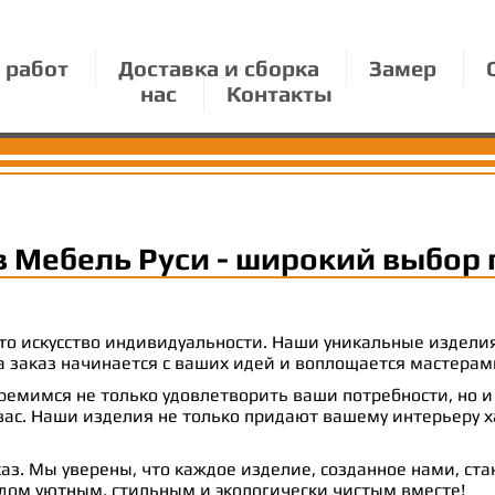
 работ
Доставка и сборка
Замер
нас
Контакты
в Мебель Руси - широкий выбор 
 это искусство индивидуальности. Наши уникальные издел
 на заказ начинается с ваших идей и воплощается масте
емимся не только удовлетворить ваши потребности, но и
с. Наши изделия не только придают вашему интерьеру ха
аз. Мы уверены, что каждое изделие, созданное нами, ст
 дом уютным, стильным и экологически чистым вместе!