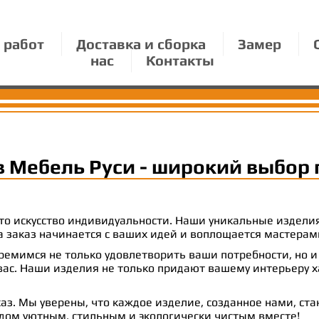
 работ
Доставка и сборка
Замер
нас
Контакты
в Мебель Руси - широкий выбор 
 это искусство индивидуальности. Наши уникальные издел
 на заказ начинается с ваших идей и воплощается масте
емимся не только удовлетворить ваши потребности, но и
с. Наши изделия не только придают вашему интерьеру ха
аз. Мы уверены, что каждое изделие, созданное нами, ст
 дом уютным, стильным и экологически чистым вместе!