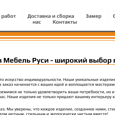
 работ
Доставка и сборка
Замер
нас
Контакты
в Мебель Руси - широкий выбор 
 это искусство индивидуальности. Наши уникальные издел
 на заказ начинается с ваших идей и воплощается масте
емимся не только удовлетворить ваши потребности, но и
с. Наши изделия не только придают вашему интерьеру ха
аз. Мы уверены, что каждое изделие, созданное нами, ст
 дом уютным, стильным и экологически чистым вместе!