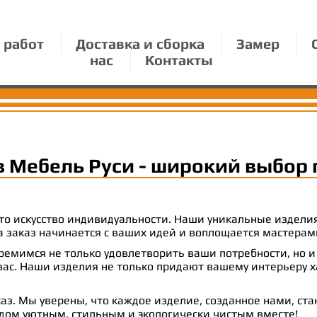
 работ
Доставка и сборка
Замер
нас
Контакты
в Мебель Руси - широкий выбор 
 это искусство индивидуальности. Наши уникальные издел
 на заказ начинается с ваших идей и воплощается масте
емимся не только удовлетворить ваши потребности, но и
с. Наши изделия не только придают вашему интерьеру ха
аз. Мы уверены, что каждое изделие, созданное нами, ст
 дом уютным, стильным и экологически чистым вместе!