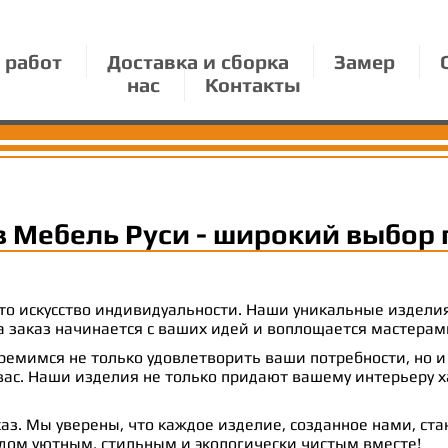
 работ
Доставка и сборка
Замер
нас
Контакты
в Мебель Руси - широкий выбор 
 это искусство индивидуальности. Наши уникальные издел
 на заказ начинается с ваших идей и воплощается масте
емимся не только удовлетворить ваши потребности, но и
с. Наши изделия не только придают вашему интерьеру ха
аз. Мы уверены, что каждое изделие, созданное нами, ст
 дом уютным, стильным и экологически чистым вместе!