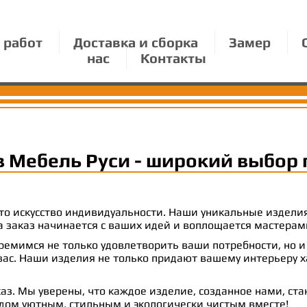
 работ
Доставка и сборка
Замер
нас
Контакты
в Мебель Руси - широкий выбор 
 это искусство индивидуальности. Наши уникальные издел
 на заказ начинается с ваших идей и воплощается масте
емимся не только удовлетворить ваши потребности, но и
с. Наши изделия не только придают вашему интерьеру ха
аз. Мы уверены, что каждое изделие, созданное нами, ст
 дом уютным, стильным и экологически чистым вместе!